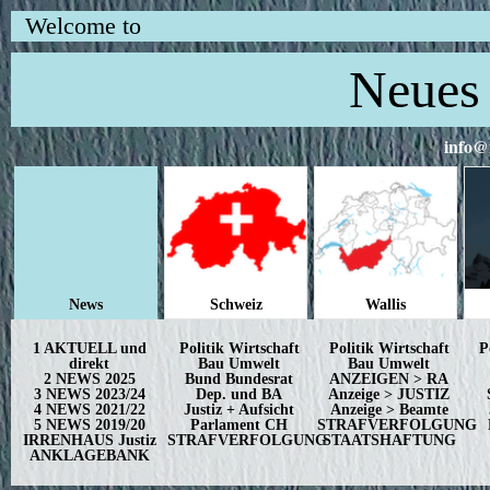
Welcome to
Neues 
info@
News
Schweiz
Wallis
1 AKTUELL und
Politik Wirtschaft
Politik Wirtschaft
P
direkt
Bau Umwelt
Bau Umwelt
2 NEWS 2025
Bund Bundesrat
ANZEIGEN > RA
3 NEWS 2023/24
Dep. und BA
Anzeige > JUSTIZ
4 NEWS 2021/22
Justiz + Aufsicht
Anzeige > Beamte
5 NEWS 2019/20
Parlament CH
STRAFVERFOLGUNG
IRRENHAUS Justiz
STRAFVERFOLGUNG
STAATSHAFTUNG
ANKLAGEBANK