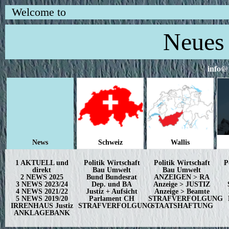
Welcome to
Neues 
info@
News
Schweiz
Wallis
1 AKTUELL und
Politik Wirtschaft
Politik Wirtschaft
P
direkt
Bau Umwelt
Bau Umwelt
2 NEWS 2025
Bund Bundesrat
ANZEIGEN > RA
3 NEWS 2023/24
Dep. und BA
Anzeige > JUSTIZ
4 NEWS 2021/22
Justiz + Aufsicht
Anzeige > Beamte
5 NEWS 2019/20
Parlament CH
STRAFVERFOLGUNG
IRRENHAUS Justiz
STRAFVERFOLGUNG
STAATSHAFTUNG
ANKLAGEBANK