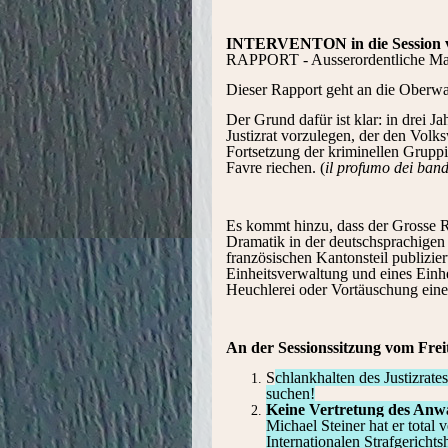
INTERVENTON in die Session 
RAPPORT - Ausserordentliche M
Dieser Rapport geht an die Oberwal
Der Grund dafür ist klar: in drei 
Justizrat vorzulegen, der den Volk
Fortsetzung der kriminellen Grupp
Favre riechen. (
il profumo dei band
Es kommt hinzu, dass der Grosse R
Dramatik in der deutschsprachigen
französischen Kantonsteil publizier
Einheitsverwaltung und eines Einhei
Heuchlerei oder Vortäuschung eine
An der Sessionssitzung vom Frei
S
chlankhalten des Justizrate
suchen!
Keine Vertretung des Anw
Michael Steiner hat er tota
Internationalen Strafgerich