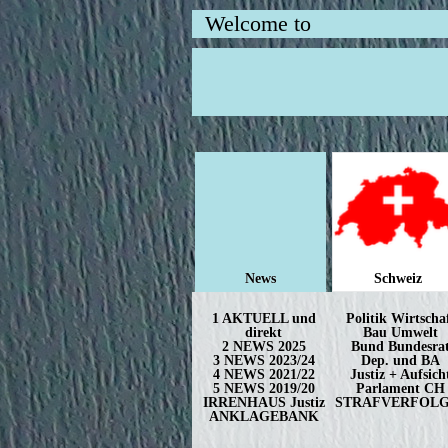
Welcome to
News
Schweiz
1 AKTUELL und
Politik Wirtscha
direkt
Bau Umwelt
2 NEWS 2025
Bund Bundesra
3 NEWS 2023/24
Dep. und BA
4 NEWS 2021/22
Justiz + Aufsich
5 NEWS 2019/20
Parlament CH
IRRENHAUS Justiz
STRAFVERFOL
ANKLAGEBANK