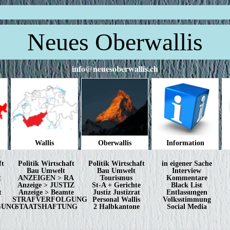
Neues Oberwallis
info@neuesoberwallis.ch
Wallis
Oberwallis
Information
ft
Politik Wirtschaft
Politik Wirtschaft
in eigener Sache
Bau Umwelt
Bau Umwelt
Interview
t
ANZEIGEN > RA
Tourismus
Kommentare
Anzeige > JUSTIZ
St-A + Gerichte
Black List
t
Anzeige > Beamte
Justiz Justizrat
Entlassungen
STRAFVERFOLGUNG
Personal Wallis
Volksstimmung
GUNG
STAATSHAFTUNG
2 Halbkantone
Social Media