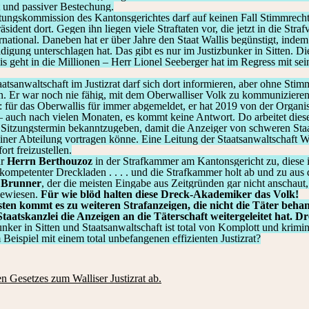
 und passiver Bestechung.
tungskommission des Kantonsgerichtes darf auf keinen Fall Stimmrecht 
räsident dort. Gegen ihn liegen viele Straftaten vor, die jetzt in die Str
rnational. Daneben hat er über Jahre den Staat Wallis begünstigt, indem
digung unterschlagen hat. Das gibt es nur im Justizbunker in Sitten. D
lis geht in die Millionen – Herr Lionel Seeberger hat im Regress mit se
taatsanwaltschaft im Justizrat darf sich dort informieren, aber ohne St
n. Er war noch nie fähig, mit dem Oberwalliser Volk zu kommunizieren, er
: für das Oberwallis für immer abgemeldet, er hat 2019 von der O
– auch nach vielen Monaten, es kommt keine Antwort. Do arbeitet diese
n Sitzungstermin bekanntzugeben, damit die Anzeiger von schweren Staa
ner Abteilung vortragen könne. Eine Leitung der Staatsanwaltschaft Wa
ort freizustellen.
ür
Herrn Berthouzoz
in der Strafkammer am Kantonsgericht zu, diese is
kompetenter Dreckladen . . . . und die Strafkammer holt ab und zu aus
 Brunner
, der die meisten Eingabe aus Zeitgründen gar nicht anschaut,
gewiesen.
Für wie blöd halten diese Dreck-Akademiker das Volk!
ten kommt es zu weiteren Strafanzeigen, die nicht die Täter beha
Staatskanzlei die Anzeigen an die Täterschaft weitergeleitet hat. Dr
ker in Sitten und Staatsanwaltschaft ist total von Komplott und krimin
 Beispiel mit einem total unbefangenen effizienten Justizrat?
en Gesetzes zum Walliser Justizrat ab.