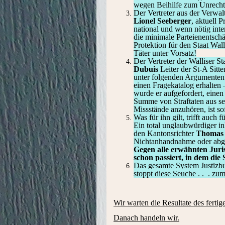
wegen Beihilfe zum Unrecht
Der Vertreter aus der Verwal
Lionel Seeberger
, aktuell P
national und wenn nötig inte
die minimale Parteienentschä
Protektion für den Staat Wal
Täter unter Vorsatz!
Der Vertreter der Walliser S
Dubuis
Leiter der St-A Sitte
unter folgenden Argumenten
einen Fragekatalog erhalten 
wurde er aufgefordert, eine
Summe von Straftaten aus sei
Missstände anzuhören, ist sof
Was für ihn gilt, trifft auch f
Ein total unglaubwürdiger in
den Kantonsrichter
Thomas
Nichtanhandnahme oder ab
Gegen alle erwähnten Juris
schon passiert, in dem die 
Das gesamte System Justizbun
stoppt diese Seuche . . . zum
Wir warten die Resultate des fertig
Danach handeln wir.