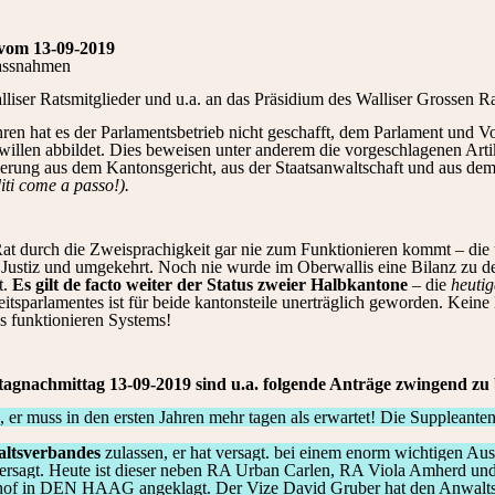
vom 13-09-2019
assnahmen
liser Ratsmitglieder und u.a. an das Präsidium des Walliser Grossen Ra
Jahren hat es der Parlamentsbetrieb nicht geschafft, dem Parlament und
swillen abbildet. Dies beweisen unter anderem die vorgeschlagenen Arti
ierung aus dem Kantonsgericht, aus der Staatsanwaltschaft und aus de
iti come a passo!).
at durch die Zweisprachigkeit gar nie zum Funktionieren kommt – die 
 Justiz und umgekehrt. Noch nie wurde im Oberwallis eine Bilanz zu d
t.
Es gilt de facto weiter der Status zweier Halbkantone
– die
heutig
tsparlamentes ist für beide kantonsteile unerträglich geworden. Keine E
s funktionieren Systems!
tagnachmittag 13-09-2019 sind u.a. folgende Anträge zwingend zu
s, er muss in den ersten Jahren mehr tagen als erwartet! Die Suppleante
altsverbandes
zulassen, er hat versagt. bei einem enorm wichtigen Au
l versagt. Heute ist dieser neben RA Urban Carlen, RA Viola Amherd u
tshof in DEN HAAG angeklagt. Der Vize David Gruber hat den Anwaltsv