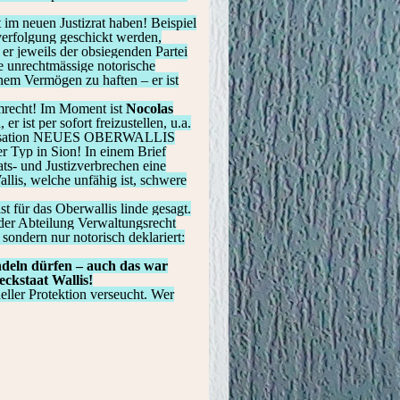
im neuen Justizrat haben! Beispiel
afverfolgung geschickt werden,
 er jeweils der obsiegenden Partei
ie unrechtmässige notorische
inem Vermögen zu haften – er ist
immrecht! Im Moment ist
Nocolas
 ist per sofort freizustellen, u.a.
rganisation NEUES OBERWALLIS
r Typ in Sion! In einem Brief
ts- und Justizverbrechen eine
llis, welche unfähig ist, schwere
t für das Oberwallis linde gesagt.
 der Abteilung Verwaltungsrecht
 sondern nur notorisch deklariert:
ndeln dürfen – auch das war
eckstaat Wallis!
eller Protektion verseucht. Wer