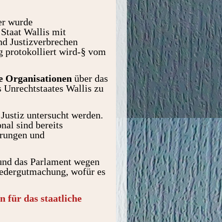
er wurde
Staat Wallis mit
nd Justizverbrechen
g protokolliert wird-§ vom
e Organisationen
über das
 Unrechtstaates Wallis zu
Justiz untersucht werden.
al sind bereits
erungen und
und das Parlament wegen
iedergutmachung, wofür es
n für das staatliche