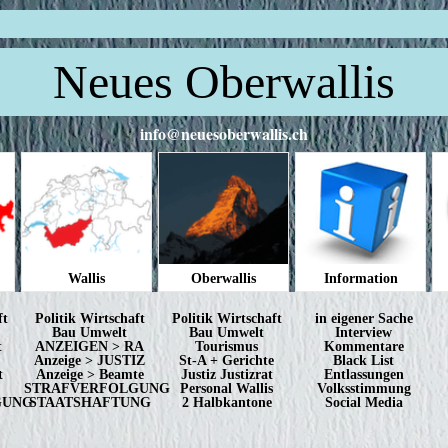
Neues Oberwallis
info@neuesoberwallis.ch
Wallis
Oberwallis
Information
ft
Politik Wirtschaft
Politik Wirtschaft
in eigener Sache
Bau Umwelt
Bau Umwelt
Interview
t
ANZEIGEN > RA
Tourismus
Kommentare
Anzeige > JUSTIZ
St-A + Gerichte
Black List
t
Anzeige > Beamte
Justiz Justizrat
Entlassungen
STRAFVERFOLGUNG
Personal Wallis
Volksstimmung
GUNG
STAATSHAFTUNG
2 Halbkantone
Social Media