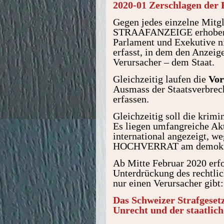
2020-01 Zerschlagen der 
Gegen jedes einzelne Mitgl
STRAAFANZEIGE erhoben. Di
Parlament und Exekutive ni
erfasst, in dem den Anzeig
Verursacher – dem Staat.
Gleichzeitig laufen die
Vor
Ausmass der Staatsverbrec
erfassen.
Gleichzeitig soll die krim
Es liegen umfangreiche Akt
international angezeigt, 
HOCHVERRAT am demokrat
Ab Mitte Februar 2020 er
Unterdrückung des rechtli
nur einen Verursacher gibt:
Das Schweizer Strafgesetz 
Unrecht und der staatlich