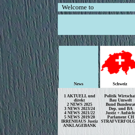
Welcome to
News
Schweiz
1 AKTUELL und
Politik Wirtscha
direkt
Bau Umwelt
2 NEWS 2025
Bund Bundesra
3 NEWS 2023/24
Dep. und BA
4 NEWS 2021/22
Justiz + Aufsich
5 NEWS 2019/20
Parlament CH
IRRENHAUS Justiz
STRAFVERFOL
ANKLAGEBANK