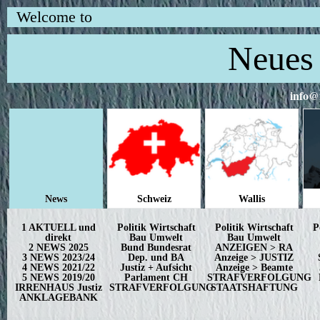
Welcome to
Neues 
info@
News
Schweiz
Wallis
1 AKTUELL und
Politik Wirtschaft
Politik Wirtschaft
P
direkt
Bau Umwelt
Bau Umwelt
2 NEWS 2025
Bund Bundesrat
ANZEIGEN > RA
3 NEWS 2023/24
Dep. und BA
Anzeige > JUSTIZ
4 NEWS 2021/22
Justiz + Aufsicht
Anzeige > Beamte
5 NEWS 2019/20
Parlament CH
STRAFVERFOLGUNG
IRRENHAUS Justiz
STRAFVERFOLGUNG
STAATSHAFTUNG
ANKLAGEBANK