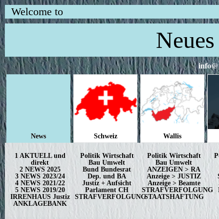
Welcome to
Neues 
info@
News
Schweiz
Wallis
1 AKTUELL und
Politik Wirtschaft
Politik Wirtschaft
P
direkt
Bau Umwelt
Bau Umwelt
2 NEWS 2025
Bund Bundesrat
ANZEIGEN > RA
3 NEWS 2023/24
Dep. und BA
Anzeige > JUSTIZ
4 NEWS 2021/22
Justiz + Aufsicht
Anzeige > Beamte
5 NEWS 2019/20
Parlament CH
STRAFVERFOLGUNG
IRRENHAUS Justiz
STRAFVERFOLGUNG
STAATSHAFTUNG
ANKLAGEBANK